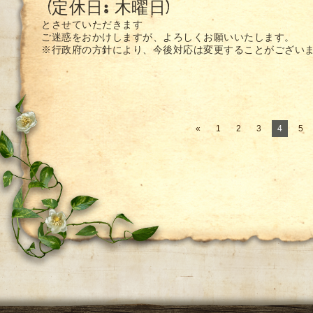
(
定休日: 木曜日)
とさせていただきます
ご迷惑をおかけしますが、よろしくお願いいたします。
※行政府の方針により、今後対応は変更することがござい
«
1
2
3
4
5