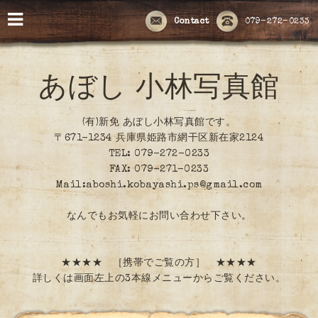
Contact
079-272-0233
あぼし 小林写真館
(有)新免 あぼし小林写真館です。
〒671-1234 兵庫県姫路市網干区新在家2124
TEL: 079-272-0233
FAX: 079-271-0233
Mail:aboshi.kobayashi.ps@gmail.com
なんでもお気軽にお問い合わせ下さい。
★★★★ ［携帯でご覧の方］ ★★★★
詳しくは画面左上の3本線メニューからご覧ください。