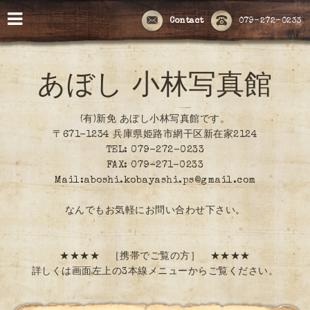
Contact
079-272-0233
あぼし 小林写真館
(有)新免 あぼし小林写真館です。
〒671-1234 兵庫県姫路市網干区新在家2124
TEL: 079-272-0233
FAX: 079-271-0233
Mail:aboshi.kobayashi.ps@gmail.com
なんでもお気軽にお問い合わせ下さい。
★★★★ ［携帯でご覧の方］ ★★★★
詳しくは画面左上の3本線メニューからご覧ください。