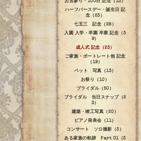
お宮参り・100日 記念（13）
ハーフバースデー・誕生日 記
念（23）
七五三 記念（28）
入園 入学・卒園 卒業 記念（3
9）
成人式 記念（23）
ご家族・ポートレート他 記念
（19）
ペット 写真（13）
お祭り（10）
ブライダル（50）
ブライダル 当日スナップ（2
3）
建築・竣工写真（20）
ピアノ発表会（11）
コンサート ソロ撮影（3）
ある家族の軌跡 Part 01（3