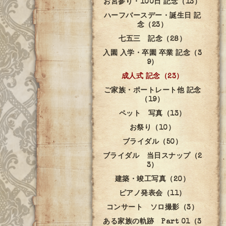
お宮参り・100日 記念（13）
ハーフバースデー・誕生日 記
念（23）
七五三 記念（28）
入園 入学・卒園 卒業 記念（3
9）
成人式 記念（23）
ご家族・ポートレート他 記念
（19）
ペット 写真（13）
お祭り（10）
ブライダル（50）
ブライダル 当日スナップ（2
3）
建築・竣工写真（20）
ピアノ発表会（11）
コンサート ソロ撮影（3）
ある家族の軌跡 Part 01（3