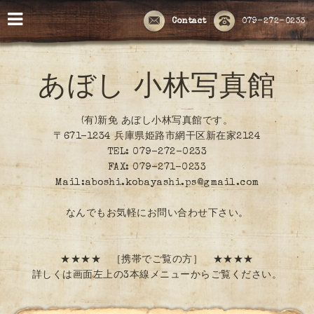
Contact
079-272-0233
あぼし 小林写真館
(有)新免 あぼし小林写真館です。
〒671-1234 兵庫県姫路市網干区新在家2124
TEL: 079-272-0233
FAX: 079-271-0233
Mail:aboshi.kobayashi.ps@gmail.com
なんでもお気軽にお問い合わせ下さい。
★★★★ ［携帯でご覧の方］ ★★★★
詳しくは画面左上の3本線メニューからご覧ください。