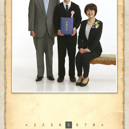
«
1
2
3
4
5
6
7
8
»