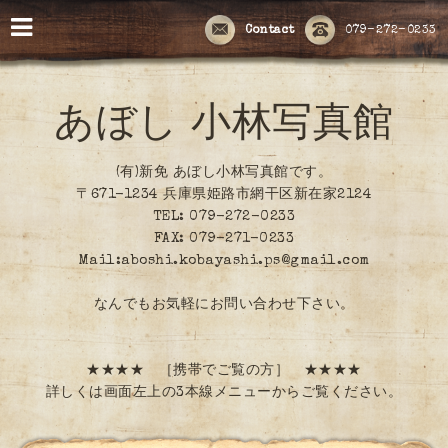
Contact
079-272-0233
あぼし 小林写真館
(有)新免 あぼし小林写真館です。
〒671-1234 兵庫県姫路市網干区新在家2124
TEL: 079-272-0233
FAX: 079-271-0233
Mail:aboshi.kobayashi.ps@gmail.com
なんでもお気軽にお問い合わせ下さい。
★★★★ ［携帯でご覧の方］ ★★★★
詳しくは画面左上の3本線メニューからご覧ください。