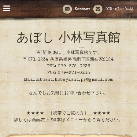
Contact
079-272-0233
あぼし 小林写真館
(有)新免 あぼし小林写真館です。
〒671-1234 兵庫県姫路市網干区新在家2124
TEL: 079-272-0233
FAX: 079-271-0233
Mail:aboshi.kobayashi.ps@gmail.com
なんでもお気軽にお問い合わせ下さい。
★★★★ ［携帯でご覧の方］ ★★★★
詳しくは画面左上の3本線メニューからご覧ください。